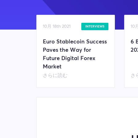
10月 18th 2021
10月
INTERVIEWS
Euro Stablecoin Success
6 
Paves the Way for
20
Future Digital Forex
Market
さらに読む
さ