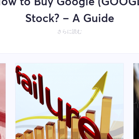
ow to Buy Google (GOOG
Stock? – A Guide
さらに読む