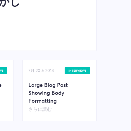
かし
7月 20th 2018
WS
INTERVIEWS
e
Large Blog Post
Showing Body
Formatting
さらに読む