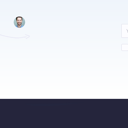
Leave
this
field
blank