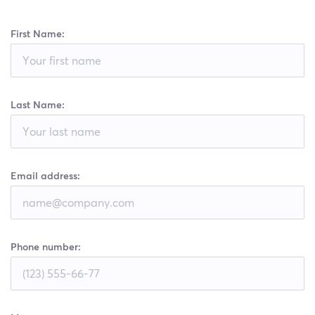
Leave
First Name:
this
field
blank
Last Name:
Email address:
Phone number: