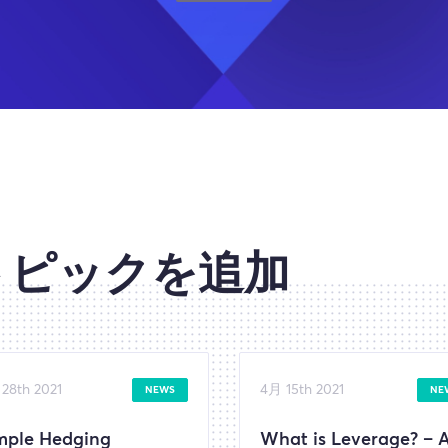
トピックを追加
28th 2021
4月 15th 2021
NEWS
NE
mple Hedging
What is Leverage? – 