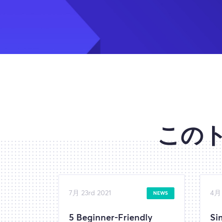
この
7月 23rd 2021
4月 
NEWS
5 Beginner-Friendly
Si