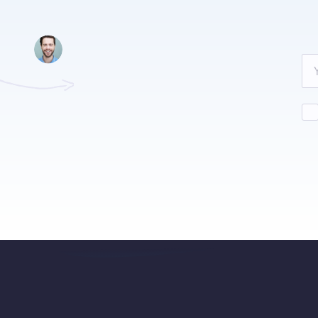
Leave
this
field
blank