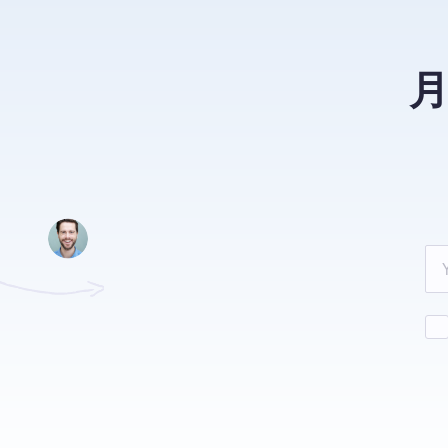
Leave
this
field
blank