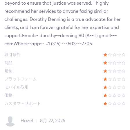
beyond to ensure that justice was served. I highly
recommend her services to anyone facing similar
challenges. Dorothy Denning is a true advocate for her
clients, and I am forever grateful for her expertise and
support.Email::- dorothy--denning 90 (A--T) gma!l---
comWhats--app::- +1 (315) ---603---7705.
取引条件
商品
規制
プラットフォーム
モバイル取引
価格
カスタマ－サポート
Hazel
|
8月 22, 2025