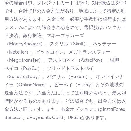
済の場合は$1、クレジットカードは$50、銀行振込は$300
です。合計で17の入金方法があり、地域によって特定の利
用方法があります。入金で唯一必要な手数料は銀行または
システムによって課金されるもので、選択肢はバンクカー
ド決済、銀行振込、マネーブッカーズ
（MoneyBookers）、スクリル（Skrill）、ネッテラー
（Neteller）、ビットコイン、メガトランスファー
（Megatransfer）、アストロペイ（AstroPay）、銀聯、
ペイコ（PayCo）、ソリッドトラストペイ
（Solidtrustpay）、パクサム（Paxum）、 オンラインナ
イラ（OnlineNaira）、ビーペイ（B-Pay）とその地域の
送金方法です。入金方法によっては即時のものと、最大24
時間かかるものがあります。どの場合でも、出金方法は入
金方法と同じです。また、出金オプションにはInstaForex
Benecar、ePayments Card、Ukashがあります。