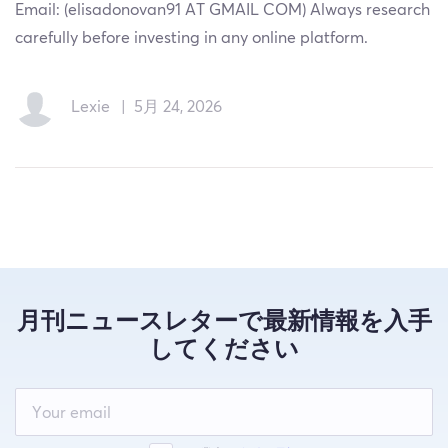
Email: (elisadonovan91 AT GMAIL COM) Always research
carefully before investing in any online platform.
Lexie
|
5月 24, 2026
月刊ニュースレターで最新情報を入手
してください
Leave
this
field
blank