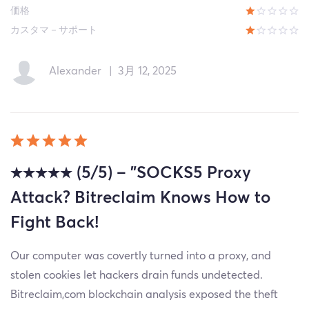
価格
カスタマ－サポート
Alexander
|
3月 12, 2025
★★★★★ (5/5) – "SOCKS5 Proxy
Attack? Bitreclaim Knows How to
Fight Back!
Our computer was covertly turned into a proxy, and
stolen cookies let hackers drain funds undetected.
Bitreclaim,com blockchain analysis exposed the theft