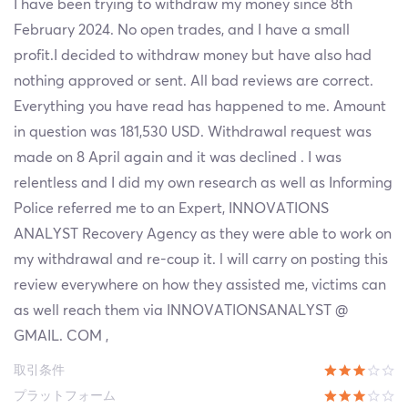
I have been trying to withdraw my money since 8th
February 2024. No open trades, and I have a small
profit.I decided to withdraw money but have also had
nothing approved or sent. All bad reviews are correct.
Everything you have read has happened to me. Amount
in question was 181,530 USD. Withdrawal request was
made on 8 April again and it was declined . I was
relentless and I did my own research as well as Informing
Police referred me to an Expert, INNOVATIONS
ANALYST Recovery Agency as they were able to work on
my withdrawal and re-coup it. l will carry on posting this
review everywhere on how they assisted me, victims can
as well reach them via INNOVATIONSANALYST @
GMAIL. COM ,
取引条件
プラットフォーム