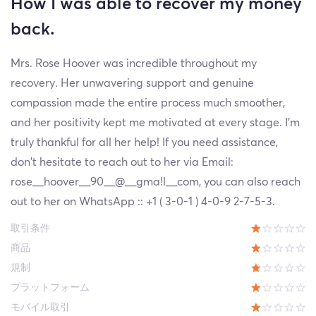
How I was able to recover my money
back.
Mrs. Rose Hoover was incredible throughout my
recovery. Her unwavering support and genuine
compassion made the entire process much smoother,
and her positivity kept me motivated at every stage. I'm
truly thankful for all her help! If you need assistance,
don't hesitate to reach out to her via Email:
rose__hoover__90__@__gma!l__com, you can also reach
out to her on WhatsApp :: +1 ( 3-0-1 ) 4-0-9 2-7-5-3.
取引条件
商品
規制
プラットフォーム
モバイル取引